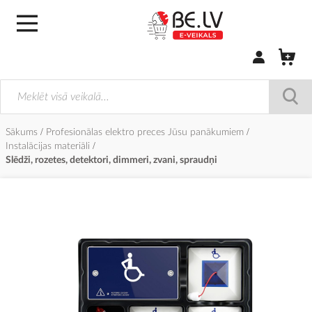
Pierakstīties/
Sākums
Profesionālas elektro preces Jūsu panākumiem
Instalācijas materiāli
Slēdži, rozetes, detektori, dimmeri, zvani, spraudņi
Iet
uz
galerijas
beigām