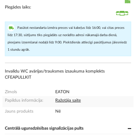
Piegādes laiks
Pasūtot nestandarta izmēra preces vai kabeļus līdz 16:00, vai citas preces
līdz 17:30, sūtījums tiks piegādāts uz norādīto adresi nākamajā darba dienā,
pieejams izņemšanai nodaļā līdz 9:00. Piektdienās attiecīgi pasūtījumus jāiesniedz
1 stundu agrāk.
Invalīdu WC avārijas/trauksmes izsaukuma komplekts
CFEAPULLKIT
Zīmols
EATON
Papildus informācija:
Ražotāja saite
Jauns produkts
Nē
Centrālā ugunsdzēsības signalizācijas pults