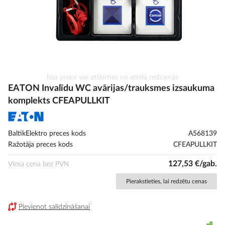
Iet
Īsta prece var atšķirties no attēlā redzamās
uz
EATON Invalīdu WC avārijas/trauksmes izsaukuma
galerijas
komplekts CFEAPULLKIT
sākumu
BaltikElektro preces kods
A568139
Ražotāja preces kods
CFEAPULLKIT
127,53 €/gab.
Viesa cena bez PVN
Pierakstieties, lai redzētu cenas
Pievienot salīdzināšanai