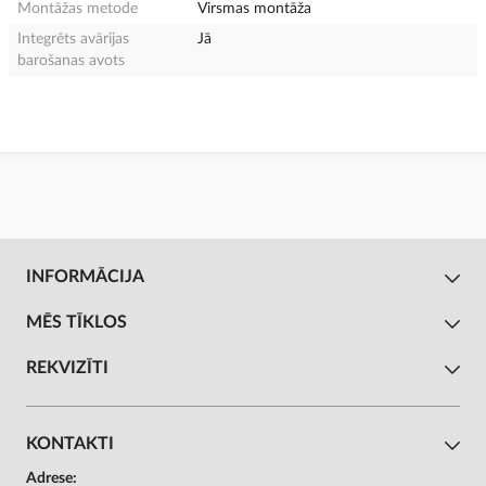
Montāžas metode
Virsmas montāža
Integrēts avārijas
Jā
barošanas avots
INFORMĀCIJA
MĒS TĪKLOS
REKVIZĪTI
KONTAKTI
Adrese: