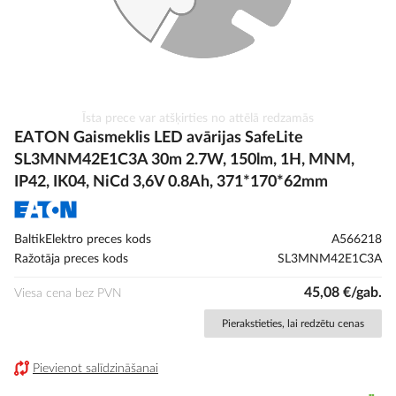
Iet
Īsta prece var atšķirties no attēlā redzamās
uz
EATON Gaismeklis LED avārijas SafeLite
galerijas
SL3MNM42E1C3A 30m 2.7W, 150lm, 1H, MNM,
sākumu
IP42, IK04, NiCd 3,6V 0.8Ah, 371*170*62mm
BaltikElektro preces kods
A566218
Ražotāja preces kods
SL3MNM42E1C3A
45,08 €/gab.
Viesa cena bez PVN
Pierakstieties, lai redzētu cenas
Pievienot salīdzināšanai