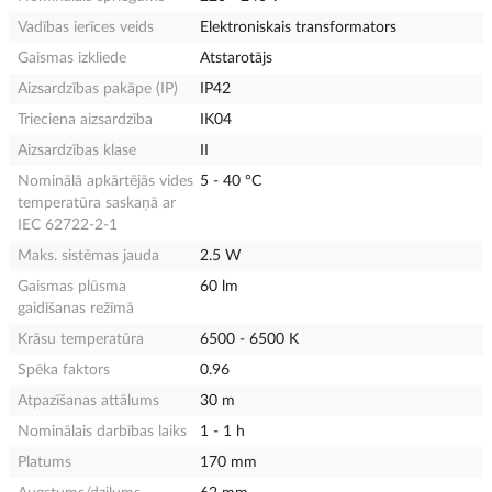
Vadības ierīces veids
Elektroniskais transformators
Gaismas izkliede
Atstarotājs
Aizsardzības pakāpe (IP)
IP42
Trieciena aizsardzība
IK04
Aizsardzības klase
II
Nominālā apkārtējās vides
5 - 40 °C
temperatūra saskaņā ar
IEC 62722-2-1
Maks. sistēmas jauda
2.5 W
Gaismas plūsma
60 lm
gaidīšanas režīmā
Krāsu temperatūra
6500 - 6500 K
Spēka faktors
0.96
Atpazīšanas attālums
30 m
Nominālais darbības laiks
1 - 1 h
Platums
170 mm