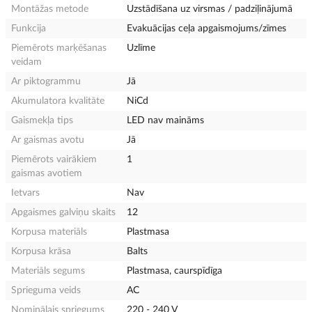
Montāžas metode
Uzstādīšana uz virsmas / padziļinājumā
Funkcija
Evakuācijas ceļa apgaismojums/zīmes
Piemērots marķēšanas
Uzlīme
veidam
Ar piktogrammu
Jā
Akumulatora kvalitāte
NiCd
Gaismekļa tips
LED nav maināms
Ar gaismas avotu
Jā
Piemērots vairākiem
1
gaismas avotiem
Ietvars
Nav
Apgaismes galviņu skaits
12
Korpusa materiāls
Plastmasa
Korpusa krāsa
Balts
Materiāls segums
Plastmasa, caurspīdīga
Sprieguma veids
AC
Nominālais spriegums
220 - 240 V