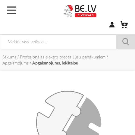
Pierakstīties/
Sākums
Profesionālas elektro preces Jūsu panākumiem
Apgaismojums
Apgaismojums, iekštelpu
Iet
uz
galerijas
beigām