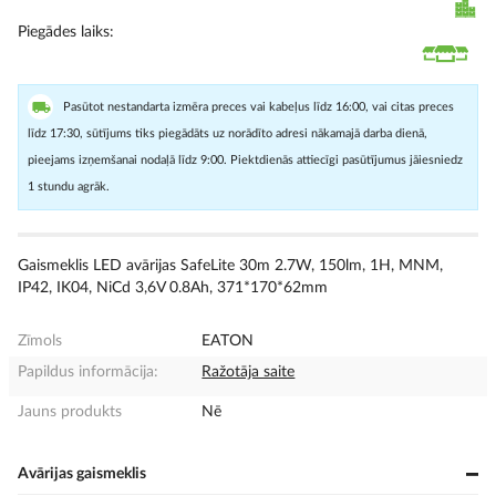
Piegādes laiks
Pasūtot nestandarta izmēra preces vai kabeļus līdz 16:00, vai citas preces
līdz 17:30, sūtījums tiks piegādāts uz norādīto adresi nākamajā darba dienā,
pieejams izņemšanai nodaļā līdz 9:00. Piektdienās attiecīgi pasūtījumus jāiesniedz
1 stundu agrāk.
Gaismeklis LED avārijas SafeLite 30m 2.7W, 150lm, 1H, MNM,
IP42, IK04, NiCd 3,6V 0.8Ah, 371*170*62mm
Zīmols
EATON
Papildus informācija:
Ražotāja saite
Jauns produkts
Nē
Avārijas gaismeklis