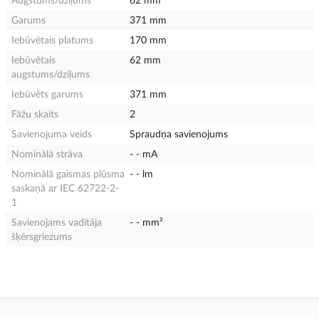
Augstums/dziļums
62 mm
Garums
371 mm
Iebūvētais platums
170 mm
Iebūvētais
62 mm
augstums/dziļums
Iebūvēts garums
371 mm
Fāžu skaits
2
Savienojuma veids
Spraudņa savienojums
Nominālā strāva
- - mA
Nominālā gaismas plūsma
- - lm
saskaņā ar IEC 62722-2-
1
Savienojams vadītāja
- - mm²
šķērsgriezums