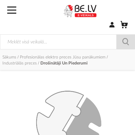
Pierakstīties/
Sākums
Profesionālas elektro preces Jūsu panākumiem
Industriālās preces
Drošinātāji Un Piederumi
Iet
uz
galerijas
beigām