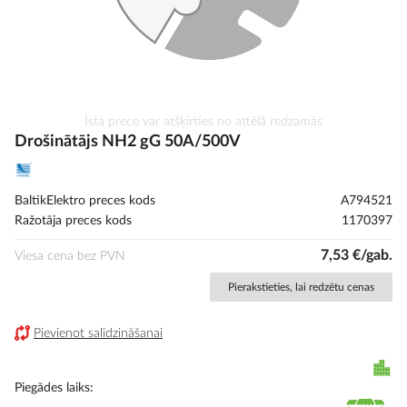
Iet
Īsta prece var atšķirties no attēlā redzamās
uz
Drošinātājs NH2 gG 50A/500V
galerijas
sākumu
BaltikElektro preces kods
A794521
Ražotāja preces kods
1170397
7,53 €/gab.
Viesa cena bez PVN
Pierakstieties, lai redzētu cenas
Pievienot salīdzināšanai
Piegādes laiks