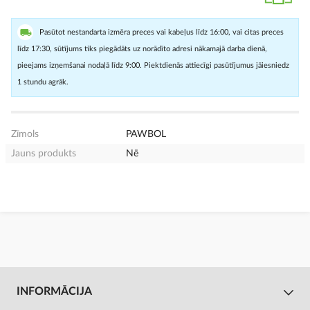
Pasūtot nestandarta izmēra preces vai kabeļus līdz 16:00, vai citas preces
līdz 17:30, sūtījums tiks piegādāts uz norādīto adresi nākamajā darba dienā,
pieejams izņemšanai nodaļā līdz 9:00. Piektdienās attiecīgi pasūtījumus jāiesniedz
1 stundu agrāk.
Zīmols
PAWBOL
Jauns produkts
Nē
INFORMĀCIJA