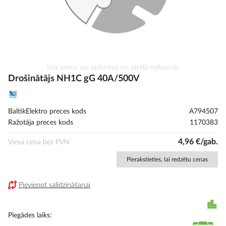
Iet
Īsta prece var atšķirties no attēlā redzamās
uz
Drošinātājs NH1C gG 40A/500V
galerijas
sākumu
BaltikElektro preces kods
A794507
Ražotāja preces kods
1170383
4,96 €/gab.
Viesa cena bez PVN
Pierakstieties, lai redzētu cenas
Pievienot salīdzināšanai
Piegādes laiks