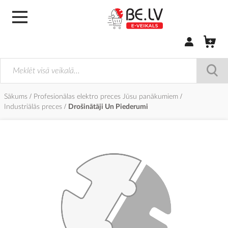
Pierakstīties/
Sākums
Profesionālas elektro preces Jūsu panākumiem
Industriālās preces
Drošinātāji Un Piederumi
Iet
uz
galerijas
beigām