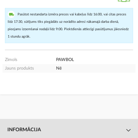
Pasūtot nestandarta izmēra preces vai kabeļus līdz 16:00, vai citas preces
līdz 17:30, sūtījums tiks piegādāts uz norādīto adresi nākamajā darba dienā,
pieejams izņemšanai nodaļā līdz 9:00. Piektdienās attiecīgi pasūtījumus jāiesniedz
1 stundu agrāk.
Zīmols
PAWBOL
Jauns produkts
Nē
INFORMĀCIJA