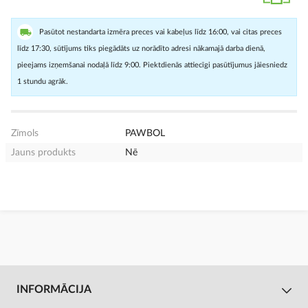
Pasūtot nestandarta izmēra preces vai kabeļus līdz 16:00, vai citas preces
līdz 17:30, sūtījums tiks piegādāts uz norādīto adresi nākamajā darba dienā,
pieejams izņemšanai nodaļā līdz 9:00. Piektdienās attiecīgi pasūtījumus jāiesniedz
1 stundu agrāk.
Zīmols
PAWBOL
Jauns produkts
Nē
INFORMĀCIJA