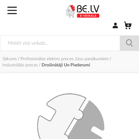
Pierakstīties/
Sākums
Profesionālas elektro preces Jūsu panākumiem
Industriālās preces
Drošinātāji Un Piederumi
Iet
uz
galerijas
beigām