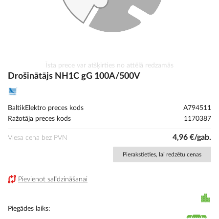
Iet
Īsta prece var atšķirties no attēlā redzamās
uz
Drošinātājs NH1C gG 100A/500V
galerijas
sākumu
BaltikElektro preces kods
A794511
Ražotāja preces kods
1170387
4,96 €/gab.
Viesa cena bez PVN
Pierakstieties, lai redzētu cenas
Pievienot salīdzināšanai
Piegādes laiks