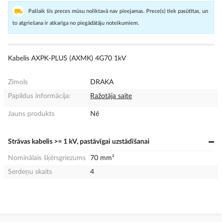
Pašlaik šīs preces mūsu noliktavā nav pieejamas. Prece(s) tiek pasūtītas, un
to atgriešana ir atkarīga no piegādātāju noteikumiem.
Kabelis AXPK-PLUS (AXMK) 4G70 1kV
Zīmols
DRAKA
Papildus informācija:
Ražotāja saite
Jauns produkts
Nē
Strāvas kabelis >= 1 kV, pastāvīgai uzstādīšanai
Nominālais šķērsgriezums
70 mm²
Serdeņu skaits
4