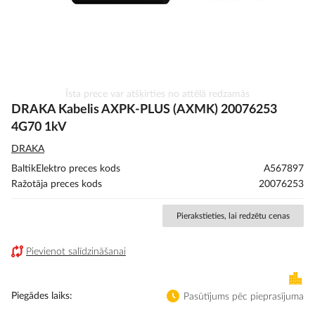
Iet
Īsta prece var atšķirties no attēlā redzamās
uz
DRAKA Kabelis AXPK-PLUS (AXMK) 20076253
galerijas
4G70 1kV
sākumu
DRAKA
BaltikElektro preces kods
A567897
Ražotāja preces kods
20076253
Pierakstieties, lai redzētu cenas
Pievienot salīdzināšanai
Piegādes laiks
Pasūtījums pēc pieprasījuma