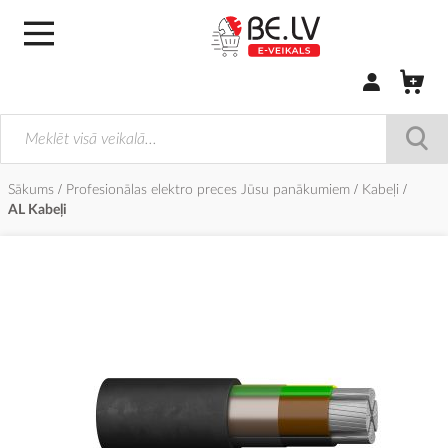
Pierakstīties/
Sākums
Profesionālas elektro preces Jūsu panākumiem
Kabeļi
AL Kabeļi
Iet
uz
galerijas
beigām