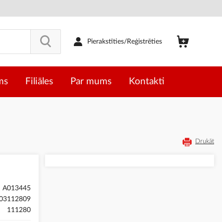
Pierakstīties/Reģistrēties
ms
Filiāles
Par mums
Kontakti
Drukāt
A013445
03112809
111280