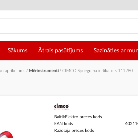
Sākums
Ātrais pasūtījums
Sazināties ar mu
 un aprīkojums
Mērinstrumenti
CIMCO Sprieguma indikators 111280
BaltikElektro preces kods
EAN kods
40211
Ražotāja preces kods