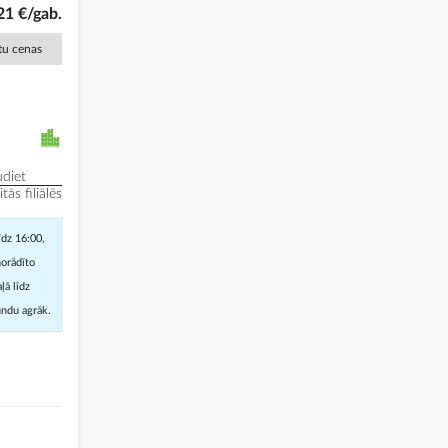
21 €/gab.
ētu cenas
diet
ās filiālēs
īdz 16:00,
norādīto
ļā līdz
undu agrāk.