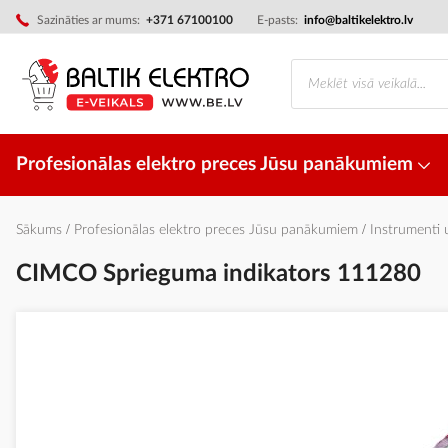
Skip
Sazināties ar mums:
+371 67100100
E-pasts:
info@baltikelektro.lv
to
Content
Profesionālas elektro preces Jūsu panākumiem
Sākums
Profesionālas elektro preces Jūsu panākumiem
Instrumenti
CIMCO Sprieguma indikators 111280
Iet
uz
galerijas
beigām