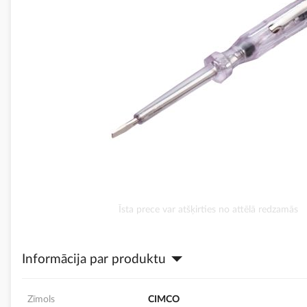
Iet
Īsta prece var atšķirties no attēlā redzamās
uz
galerijas
sākumu
Informācija par produktu
Zīmols
CIMCO