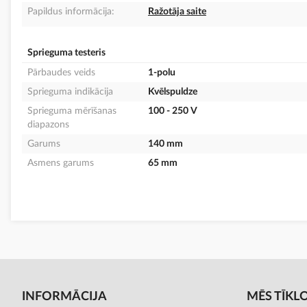
Papildus informācija:
Ražotāja saite
Sprieguma testeris
Pārbaudes veids
1-polu
Sprieguma indikācija
Kvēlspuldze
Sprieguma mērīšanas
100 - 250 V
diapazons
Garums
140 mm
Asmens garums
65 mm
INFORMĀCIJA
MĒS TĪKL