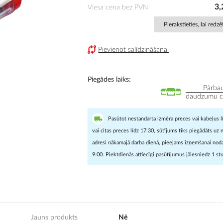
3,
Viesa cena bez PVN
Pierakstieties, lai redz
Pievienot salīdzināšanai
Piegādes laiks
Pārbau
daudzumu cit
Pasūtot nestandarta izmēra preces vai kabeļus l
vai citas preces līdz 17:30, sūtījums tiks piegādāts uz 
adresi nākamajā darba dienā, pieejams izņemšanai noda
9:00. Piektdienās attiecīgi pasūtījumus jāiesniedz 1 st
Jauns produkts
Nē