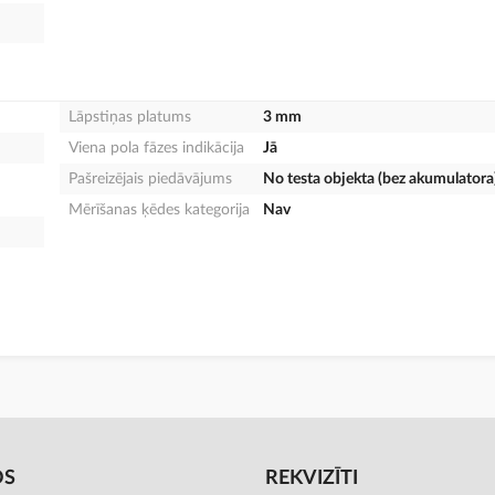
Lāpstiņas platums
3 mm
Viena pola fāzes indikācija
Jā
Pašreizējais piedāvājums
No testa objekta (bez akumulatora
Mērīšanas ķēdes kategorija
Nav
OS
REKVIZĪTI