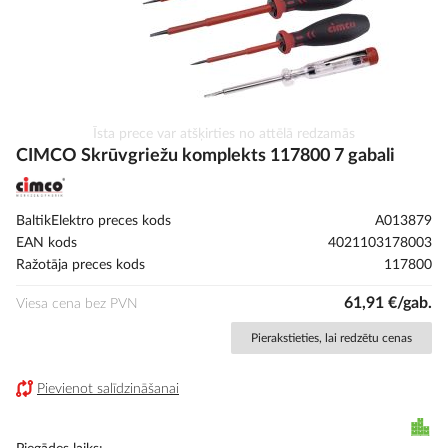
Iet
Īsta prece var atšķirties no attēlā redzamās
uz
CIMCO Skrūvgriežu komplekts 117800 7 gabali
galerijas
sākumu
BaltikElektro preces kods
A013879
EAN kods
4021103178003
Ražotāja preces kods
117800
61,91 €/gab.
Viesa cena bez PVN
Pierakstieties, lai redzētu cenas
Pievienot salīdzināšanai