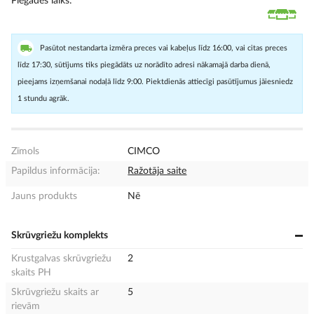
Piegādes laiks
Pasūtot nestandarta izmēra preces vai kabeļus līdz 16:00, vai citas preces
līdz 17:30, sūtījums tiks piegādāts uz norādīto adresi nākamajā darba dienā,
pieejams izņemšanai nodaļā līdz 9:00. Piektdienās attiecīgi pasūtījumus jāiesniedz
1 stundu agrāk.
Zīmols
CIMCO
Papildus informācija:
Ražotāja saite
Jauns produkts
Nē
Skrūvgriežu komplekts
Krustgalvas skrūvgriežu
2
skaits PH
Skrūvgriežu skaits ar
5
rievām