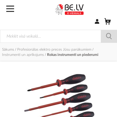
Pierakstīties/
Sākums
Profesionālas elektro preces Jūsu panākumiem
Instrumenti un aprīkojums
Rokas instrumenti un piederumi
Iet
uz
galerijas
beigām