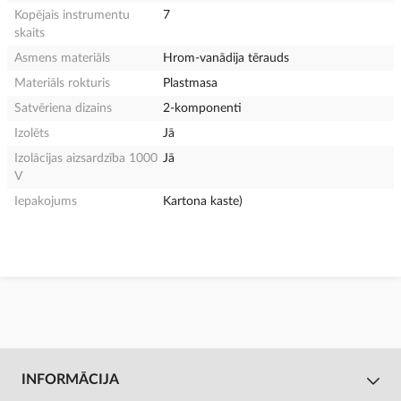
Kopējais instrumentu
7
skaits
Asmens materiāls
Hrom-vanādija tērauds
Materiāls rokturis
Plastmasa
Satvēriena dizains
2-komponenti
Izolēts
Jā
Izolācijas aizsardzība 1000
Jā
V
Iepakojums
Kartona kaste)
INFORMĀCIJA