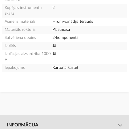
Kopējais instrumentu
2
skaits
Asmens materiāls
Hrom-vanādija tērauds
Materiāls rokturis
Plastmasa
Satvēriena dizains
2-komponenti
Izolēts
Jā
Izolācijas aizsardzība 1000
Jā
V
Iepakojums
Kartona kaste)
INFORMĀCIJA