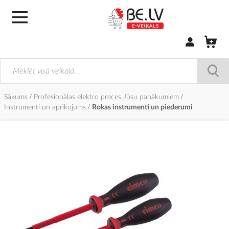
Pierakstīties/
Sākums
Profesionālas elektro preces Jūsu panākumiem
Instrumenti un aprīkojums
Rokas instrumenti un piederumi
Iet
uz
galerijas
beigām