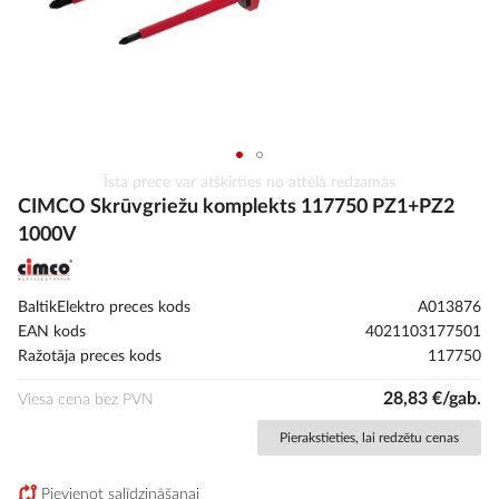
Iet
Īsta prece var atšķirties no attēlā redzamās
uz
CIMCO Skrūvgriežu komplekts 117750 PZ1+PZ2
galerijas
1000V
sākumu
BaltikElektro preces kods
A013876
EAN kods
4021103177501
Ražotāja preces kods
117750
28,83 €/gab.
Viesa cena bez PVN
Pierakstieties, lai redzētu cenas
Pievienot salīdzināšanai