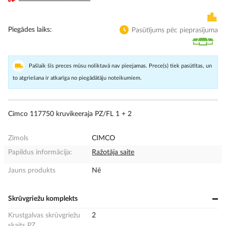
Piegādes laiks
Pasūtījums pēc pieprasījuma
Pašlaik šīs preces mūsu noliktavā nav pieejamas. Prece(s) tiek pasūtītas, un
to atgriešana ir atkarīga no piegādātāju noteikumiem.
Cimco 117750 kruvikeeraja PZ/FL 1 + 2
Zīmols
CIMCO
Papildus informācija:
Ražotāja saite
Jauns produkts
Nē
Skrūvgriežu komplekts
Krustgalvas skrūvgriežu
2
skaits PZ