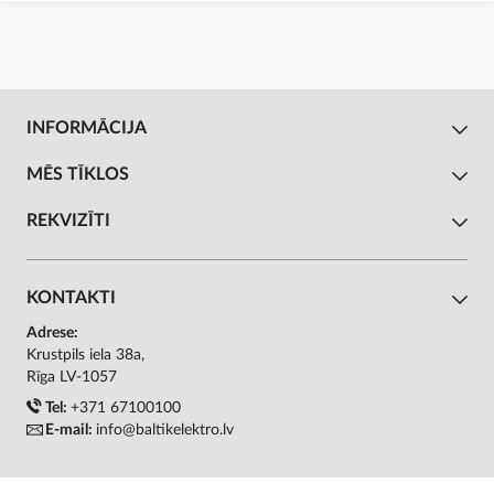
INFORMĀCIJA
MĒS TĪKLOS
REKVIZĪTI
KONTAKTI
Adrese:
Krustpils iela 38a,
Rīga LV-1057
Tel:
+371 67100100
E-mail:
info@baltikelektro.lv