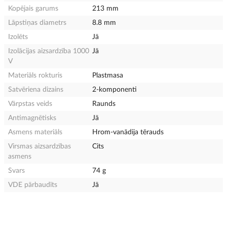
Kopējais garums
213 mm
Lāpstiņas diametrs
8.8 mm
Izolēts
Jā
Izolācijas aizsardzība 1000
Jā
V
Materiāls rokturis
Plastmasa
Satvēriena dizains
2-komponenti
Vārpstas veids
Raunds
Antimagnētisks
Jā
Asmens materiāls
Hrom-vanādija tērauds
Virsmas aizsardzības
Cits
asmens
Svars
74 g
VDE pārbaudīts
Jā