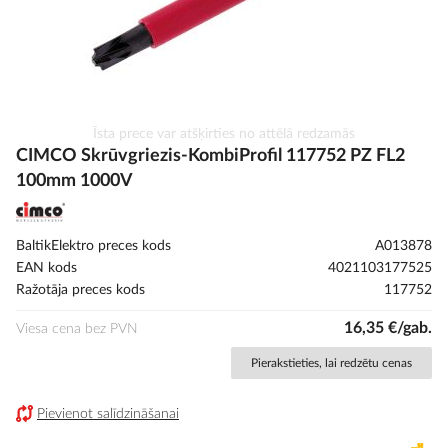
Iet
Īsta prece var atšķirties no attēlā redzamās
uz
CIMCO Skrūvgriezis-KombiProfil 117752 PZ FL2
galerijas
100mm 1000V
sākumu
BaltikElektro preces kods
A013878
EAN kods
4021103177525
Ražotāja preces kods
117752
16,35 €/gab.
Viesa cena bez PVN
Pierakstieties, lai redzētu cenas
Pievienot salīdzināšanai