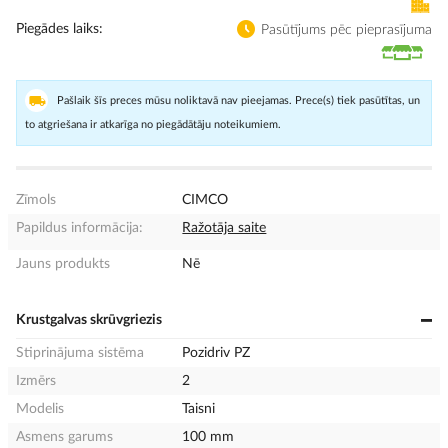
Piegādes laiks
Pasūtījums pēc pieprasījuma
Pašlaik šīs preces mūsu noliktavā nav pieejamas. Prece(s) tiek pasūtītas, un
to atgriešana ir atkarīga no piegādātāju noteikumiem.
Zīmols
CIMCO
Papildus informācija:
Ražotāja saite
Jauns produkts
Nē
Krustgalvas skrūvgriezis
Stiprinājuma sistēma
Pozidriv PZ
Izmērs
2
Modelis
Taisni
Asmens garums
100 mm