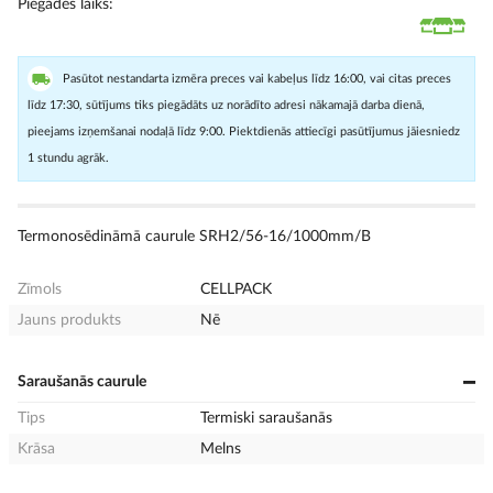
Piegādes laiks
Pasūtot nestandarta izmēra preces vai kabeļus līdz 16:00, vai citas preces
līdz 17:30, sūtījums tiks piegādāts uz norādīto adresi nākamajā darba dienā,
pieejams izņemšanai nodaļā līdz 9:00. Piektdienās attiecīgi pasūtījumus jāiesniedz
1 stundu agrāk.
Termonosēdināmā caurule SRH2/56-16/1000mm/B
Zīmols
CELLPACK
Jauns produkts
Nē
Saraušanās caurule
Tips
Termiski saraušanās
Krāsa
Melns