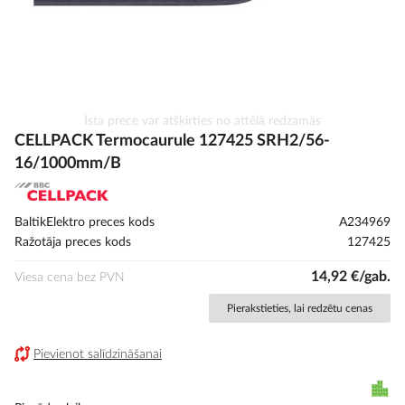
Iet
Īsta prece var atšķirties no attēlā redzamās
uz
CELLPACK Termocaurule 127425 SRH2/56-
galerijas
16/1000mm/B
sākumu
BaltikElektro preces kods
A234969
Ražotāja preces kods
127425
14,92 €/gab.
Viesa cena bez PVN
Pierakstieties, lai redzētu cenas
Pievienot salīdzināšanai