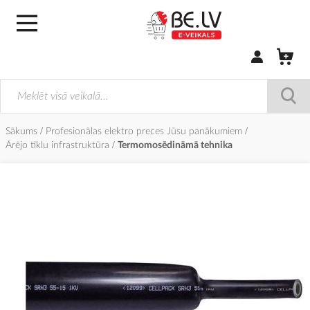
Pierakstīties/
Sākums
Profesionālas elektro preces Jūsu panākumiem
Ārējo tīklu infrastruktūra
Termomosēdināmā tehnika
Iet
uz
galerijas
beigām