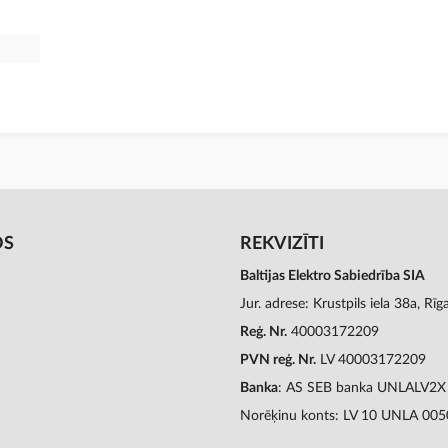
OS
REKVIZĪTI
Baltijas Elektro Sabiedrība SIA
Jur. adrese: Krustpils iela 38a, Rī
Reģ. Nr.
40003172209
PVN reģ. Nr.
LV 40003172209
Banka
: AS SEB banka UNLALV2X
Norēķinu konts: LV 10 UNLA 00