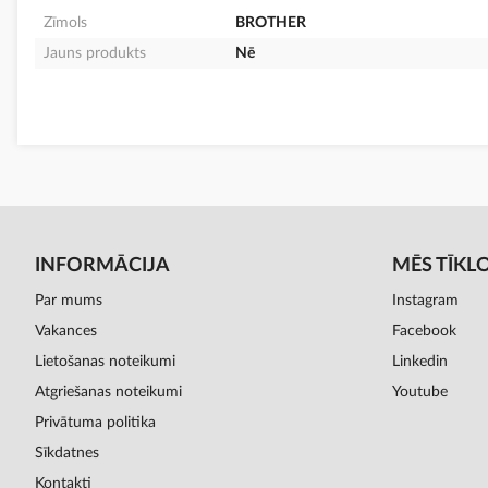
Zīmols
BROTHER
Jauns produkts
Nē
INFORMĀCIJA
MĒS TĪKL
Par mums
Instagram
Vakances
Facebook
Lietošanas noteikumi
Linkedin
Atgriešanas noteikumi
Youtube
Privātuma politika
Sīkdatnes
Kontakti