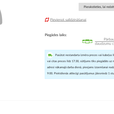
Pierakstieties, lai redz
Pievienot salīdzināšanai
Piegādes laiks
Pārbau
daudzumu cit
Pasūtot nestandarta izmēra preces vai kabeļus l
vai citas preces līdz 17:30, sūtījums tiks piegādāts uz 
adresi nākamajā darba dienā, pieejams izņemšanai noda
9:00. Piektdienās attiecīgi pasūtījumus jāiesniedz 1 st