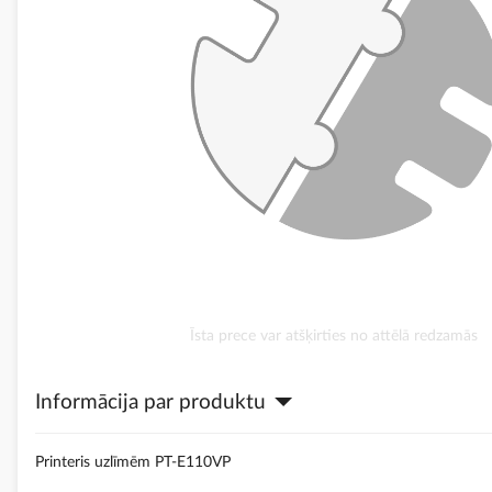
Iet
Īsta prece var atšķirties no attēlā redzamās
uz
galerijas
Informācija par produktu
sākumu
Printeris uzlīmēm PT-E110VP