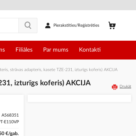
Pierakstīties/Reģistrēties
ms
Filiāles
Par mums
Kontakti
is, strāvas adapteris, kasete TZE-231, izturīgs koferis) AKCIJA
31, izturīgs koferis) AKCIJA
Drukāt
A568351
PT-E110VP
50 €/gab.