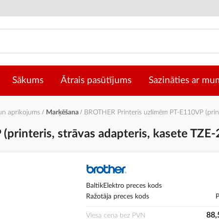
Sākums
Ātrais pasūtījums
Sazināties ar mu
 un aprīkojums
Marķēšana
BROTHER Printeris uzlīmēm PT-E110VP (printer
interis, strāvas adapteris, kasete TZE-2
BaltikElektro preces kods
Ražotāja preces kods
88,
Viesa cena bez PVN