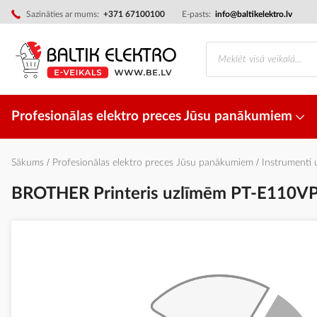
Skip
Sazināties ar mums:
+371 67100100
E-pasts:
info@baltikelektro.lv
to
Content
Profesionālas elektro preces Jūsu panākumiem
Sākums
Profesionālas elektro preces Jūsu panākumiem
Instrumenti
BROTHER Printeris uzlīmēm PT-E110VP (pr
Iet
uz
galerijas
beigām