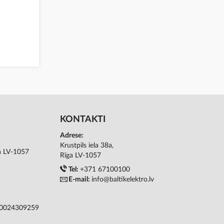
KONTAKTI
Adrese:
Krustpils iela 38a,
ga LV-1057
Rīga LV-1057
Tel:
+371 67100100
E-mail:
info@baltikelektro.lv
50024309259