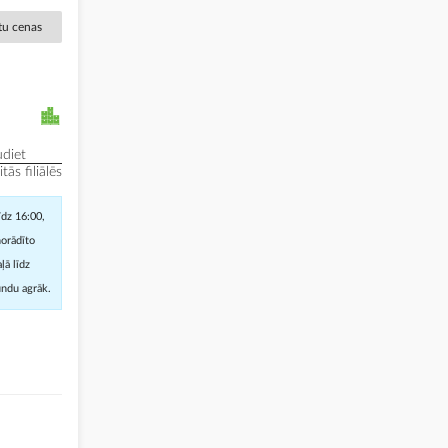
ētu cenas
diet
ās filiālēs
īdz 16:00,
norādīto
ļā līdz
undu agrāk.