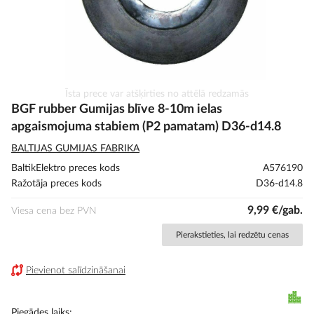
Iet
Īsta prece var atšķirties no attēlā redzamās
uz
BGF rubber Gumijas blīve 8-10m ielas
galerijas
apgaismojuma stabiem (P2 pamatam) D36-d14.8
sākumu
BALTIJAS GUMIJAS FABRIKA
BaltikElektro preces kods
A576190
Ražotāja preces kods
D36-d14.8
9,99 €/gab.
Viesa cena bez PVN
Pierakstieties, lai redzētu cenas
Pievienot salīdzināšanai
Piegādes laiks