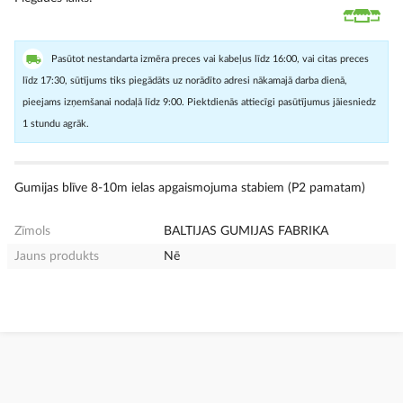
Pasūtot nestandarta izmēra preces vai kabeļus līdz 16:00, vai citas preces
līdz 17:30, sūtījums tiks piegādāts uz norādīto adresi nākamajā darba dienā,
pieejams izņemšanai nodaļā līdz 9:00. Piektdienās attiecīgi pasūtījumus jāiesniedz
1 stundu agrāk.
Gumijas blīve 8-10m ielas apgaismojuma stabiem (P2 pamatam)
Zīmols
BALTIJAS GUMIJAS FABRIKA
Jauns produkts
Nē