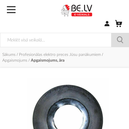
Pierakstīties/
Sākums
Profesionālas elektro preces Jūsu panākumiem
Apgaismojums
Apgaismojums, āra
Iet
uz
galerijas
beigām