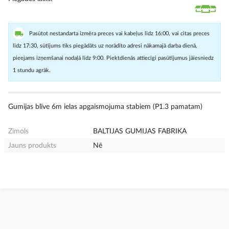
Pasūtot nestandarta izmēra preces vai kabeļus līdz 16:00, vai citas preces
līdz 17:30, sūtījums tiks piegādāts uz norādīto adresi nākamajā darba dienā,
pieejams izņemšanai nodaļā līdz 9:00. Piektdienās attiecīgi pasūtījumus jāiesniedz
1 stundu agrāk.
Gumijas blīve 6m ielas apgaismojuma stabiem (P1.3 pamatam)
Zīmols
BALTIJAS GUMIJAS FABRIKA
Jauns produkts
Nē