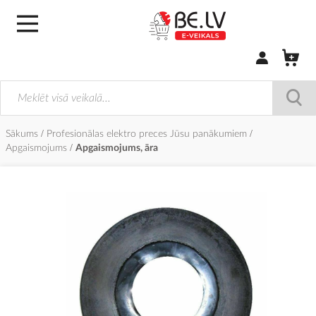
Pierakstīties/
Sākums
Profesionālas elektro preces Jūsu panākumiem
Apgaismojums
Apgaismojums, āra
Iet
uz
galerijas
beigām