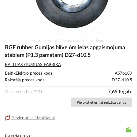
Iet
Īsta prece var atšķirties no attēlā redzamās
uz
BGF rubber Gumijas blīve 6m ielas apgaismojuma
galerijas
stabiem (P1.3 pamatam) D27-d10.5
sākumu
BALTIJAS GUMIJAS FABRIKA
BaltikElektro preces kods
A576189
Ražotāja preces kods
D27-d10.5
7,65 €/gab.
Viesa cena bez PVN
Pierakstieties, lai redzētu cenas
Pievienot salīdzināšanai
Piegādes laiks