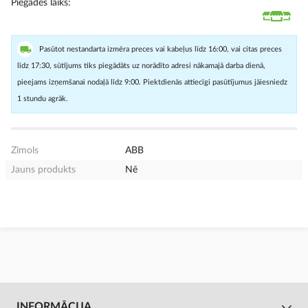
Piegādes laiks
Pasūtot nestandarta izmēra preces vai kabeļus līdz 16:00, vai citas preces
līdz 17:30, sūtījums tiks piegādāts uz norādīto adresi nākamajā darba dienā,
pieejams izņemšanai nodaļā līdz 9:00. Piektdienās attiecīgi pasūtījumus jāiesniedz
1 stundu agrāk.
Zīmols
ABB
Jauns produkts
Nē
INFORMĀCIJA