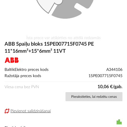
Iet
Īsta prece var atšķirties no attēlā redzamās
uz
ABB Spaiļu bloks 1SPE007715F0745 PE
galerijas
11*16mm²+15*6mm² 11VT
sākumu
BaltikElektro preces kods
A344106
Ražotāja preces kods
1SPE007715F0745
10,06 €/gab.
Viesa cena bez PVN
Pierakstieties, lai redzētu cenas
Pievienot salīdzināšanai