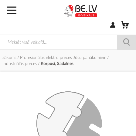
Pierakstīties/
Sākums
Profesionālas elektro preces Jūsu panākumiem
Industriālās preces
Korpusi, Sadalnes
Iet
uz
galerijas
beigām