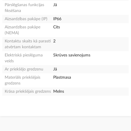
Pārslēgšanas funkcijas
Jā
fiksēšana
Aizsardzības pakāpe (IP)
IP66
Aizsardzības pakāpe
Cits
(NEMA)
Kontaktu skaits kā parasti
2
atvērtam kontaktam
Elektriskā pieslēguma
Skrūves savienojums
veids
Ar priekšējo gredzenu
Jā
Materiāls priekšējais
Plastmasa
gredzens
Krāsa priekšējais gredzens
Melns