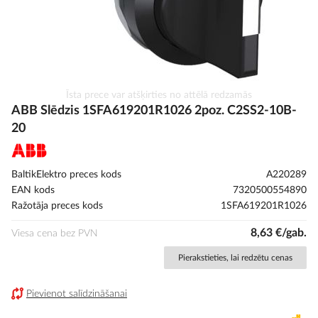
Iet
Īsta prece var atšķirties no attēlā redzamās
uz
ABB Slēdzis 1SFA619201R1026 2poz. C2SS2-10B-
galerijas
20
sākumu
BaltikElektro preces kods
A220289
EAN kods
7320500554890
Ražotāja preces kods
1SFA619201R1026
8,63 €/gab.
Viesa cena bez PVN
Pierakstieties, lai redzētu cenas
Pievienot salīdzināšanai