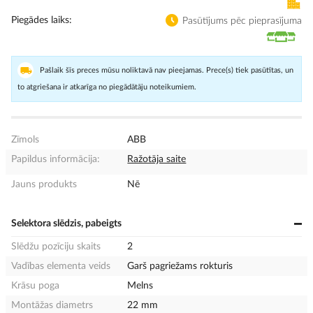
Piegādes laiks
Pasūtījums pēc pieprasījuma
Pašlaik šīs preces mūsu noliktavā nav pieejamas. Prece(s) tiek pasūtītas, un
to atgriešana ir atkarīga no piegādātāju noteikumiem.
Zīmols
ABB
Papildus informācija:
Ražotāja saite
Jauns produkts
Nē
Selektora slēdzis, pabeigts
Slēdžu pozīciju skaits
2
Vadības elementa veids
Garš pagriežams rokturis
Krāsu poga
Melns
Montāžas diametrs
22 mm