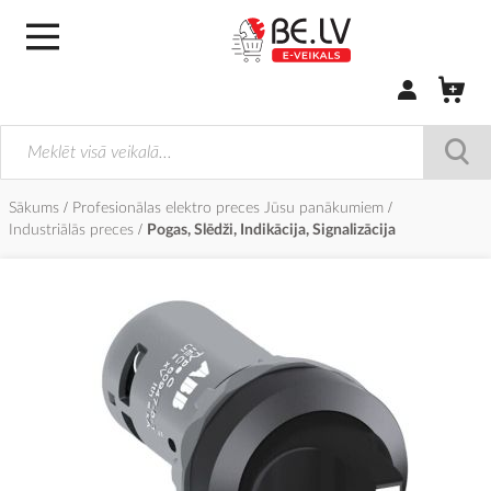
Pierakstīties/
Sākums
Profesionālas elektro preces Jūsu panākumiem
Industriālās preces
Pogas, Slēdži, Indikācija, Signalizācija
Iet
uz
galerijas
beigām