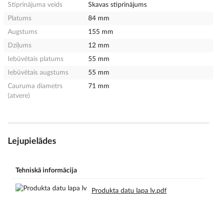
Stiprinājuma veids
Skavas stiprinājums
Platums
84 mm
Augstums
155 mm
Dziļums
12 mm
Iebūvētais platums
55 mm
Iebūvētais augstums
55 mm
Cauruma diametrs
71 mm
(atvere)
Lejupielādes
Tehniskā informācija
Produkta datu lapa lv.pdf