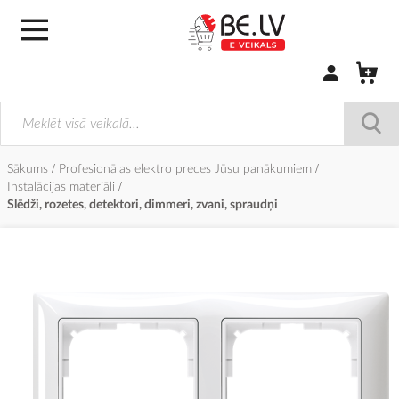
Pierakstīties/
Sākums
Profesionālas elektro preces Jūsu panākumiem
Instalācijas materiāli
Slēdži, rozetes, detektori, dimmeri, zvani, spraudņi
Iet
uz
galerijas
beigām