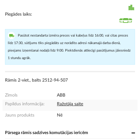
Piegādes laiks
Pasūtot nestandarta izmēra preces vai kabeļus līdz 16:00, vai citas preces
līdz 17:30, sūtījums tiks piegādāts uz norādīto adresi nākamajā darba dienā,
pieejams izņemšanai nodaļā līdz 9:00. Piektdienās attiecīgi pasūtījumus jāiesniedz
1 stundu agrāk.
Rāmis 2-viet., balts 2512-94-507
Zīmols
ABB
Papildus informācija:
Ražotāja saite
Jauns produkts
Nē
Pārsega rāmis sadzīves komutācijas ierīcēm