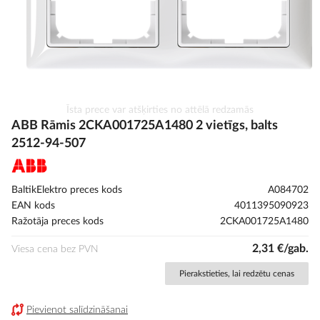
Iet
Īsta prece var atšķirties no attēlā redzamās
uz
ABB Rāmis 2CKA001725A1480 2 vietīgs, balts
galerijas
2512-94-507
sākumu
BaltikElektro preces kods
A084702
EAN kods
4011395090923
Ražotāja preces kods
2CKA001725A1480
2,31 €/gab.
Viesa cena bez PVN
Pierakstieties, lai redzētu cenas
Pievienot salīdzināšanai