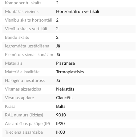
Komponentu skaits
2
Montāžas virziens
Horizontāli un vertikāli
Vienību skaits horizontāli
2
Vienību skaits vertikāli
2
Bandu skaits
2
Iegremdēta uzstādīšana
Jā
Piemērots sienas kanālam
Jā
Materiāls
Plastmasa
Materiāla kvalitāte
Termoplastisks
Halogēnu nesaturošs
Jā
Virsmas aizsardzība
Neārstēts
Virsmas apdare
Glancēts
Krāsa
Balts
RAL numurs (līdzīgs)
9010
Aizsardzības pakāpe (IP)
IP20
Trieciena aizsardzība
IK03