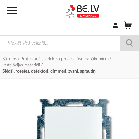
Pierakstīties/
Sākums
Profesionālas elektro preces Jūsu panākumiem
Instalācijas materiāli
Slēdži, rozetes, detektori, dimmeri, zvani, spraudņi
Iet
uz
galerijas
beigām