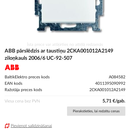
Iet
Īsta prece var atšķirties no attēlā redzamās
uz
ABB pārslēdzis ar taustiņu 2CKA001012A2149
galerijas
ziloņkauls 2006/6 UC-92-507
sākumu
BaltikElektro preces kods
A084582
EAN kods
4011395090992
Ražotāja preces kods
2CKA001012A2149
5,71 €/gab.
Viesa cena bez PVN
Pierakstieties, lai redzētu cenas
Pievienot salīdzināšanai