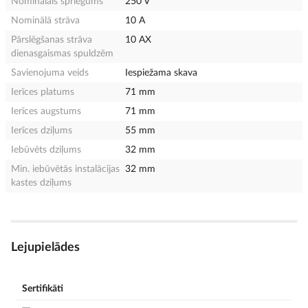
Nominālais spriegums
250 V
Nominālā strāva
10 A
Pārslēgšanas strāva
10 AX
dienasgaismas spuldzēm
Savienojuma veids
Iespiežama skava
Ierīces platums
71 mm
Ierīces augstums
71 mm
Ierīces dziļums
55 mm
Iebūvēts dziļums
32 mm
Min. iebūvētās instalācijas
32 mm
kastes dziļums
Lejupielādes
Sertifikāti