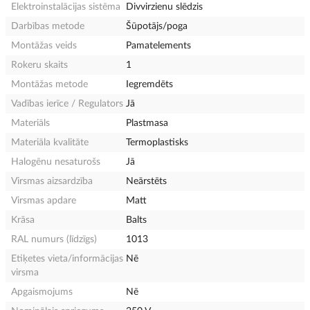
Elektroinstalācijas sistēma
Divvirzienu slēdzis
Darbības metode
Šūpotājs/poga
Montāžas veids
Pamatelements
Rokeru skaits
1
Montāžas metode
Iegremdēts
Vadības ierīce / Regulators
Jā
Materiāls
Plastmasa
Materiāla kvalitāte
Termoplastisks
Halogēnu nesaturošs
Jā
Virsmas aizsardzība
Neārstēts
Virsmas apdare
Matt
Krāsa
Balts
RAL numurs (līdzīgs)
1013
Etiķetes vieta/informācijas
Nē
virsma
Apgaismojums
Nē