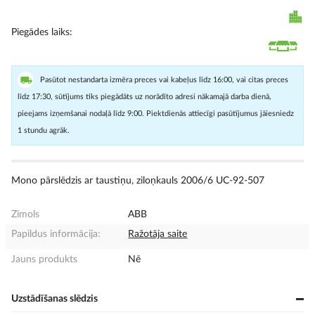
Piegādes laiks
Pasūtot nestandarta izmēra preces vai kabeļus līdz 16:00, vai citas preces
līdz 17:30, sūtījums tiks piegādāts uz norādīto adresi nākamajā darba dienā,
pieejams izņemšanai nodaļā līdz 9:00. Piektdienās attiecīgi pasūtījumus jāiesniedz
1 stundu agrāk.
Mono pārslēdzis ar taustiņu, ziloņkauls 2006/6 UC-92-507
Zīmols
ABB
Papildus informācija:
Ražotāja saite
Jauns produkts
Nē
Uzstādīšanas slēdzis