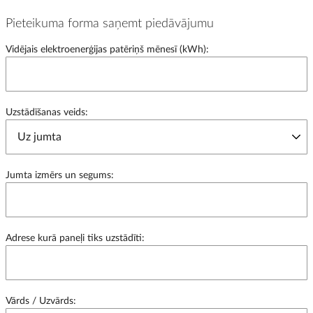
Pieteikuma forma saņemt piedāvājumu
Vidējais elektroenerģijas patēriņš mēnesī (kWh):
Uzstādīšanas veids:
Jumta izmērs un segums:
Adrese kurā paneļi tiks uzstādīti:
Vārds / Uzvārds: